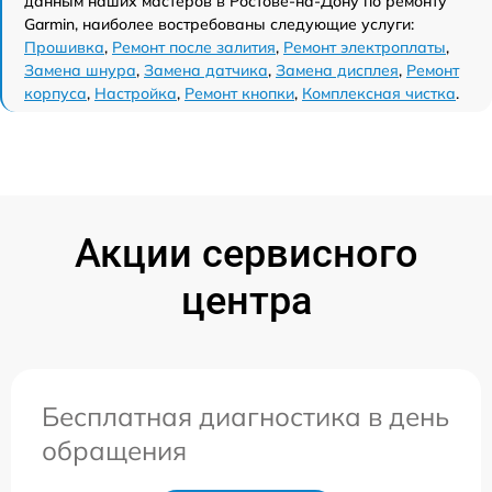
данным наших мастеров в Ростове-на-Дону по ремонту
Garmin, наиболее востребованы следующие услуги:
Прошивка
,
Ремонт после залития
,
Ремонт электроплаты
,
Замена шнура
,
Замена датчика
,
Замена дисплея
,
Ремонт
корпуса
,
Настройка
,
Ремонт кнопки
,
Комплексная чистка
.
Акции сервисного
центра
Бесплатная диагностика в день
обращения