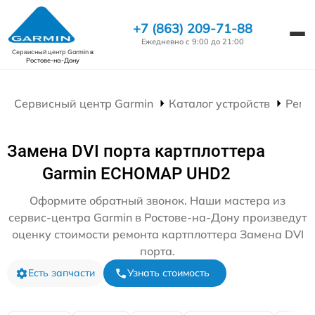
+7 (863) 209-71-88
Ежедневно с 9:00 до 21:00
Сервисный центр Garmin
в
Ростове-на-Дону
Сервисный центр Garmin
Каталог устройств
Ремо
Замена DVI порта картплоттера
Garmin ECHOMAP UHD2
Оформите обратный звонок. Наши мастера из
сервис-центра Garmin в Ростове-на-Дону произведут
оценку стоимости ремонта картплоттера Замена DVI
порта.
Есть запчасти
Узнать стоимость