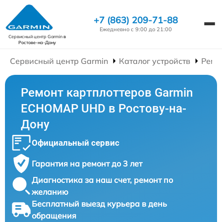
+7 (863) 209-71-88
Ежедневно с 9:00 до 21:00
Сервисный центр Garmin
в
Ростове-на-Дону
Сервисный центр Garmin
Каталог устройств
Ремо
Ремонт картплоттеров Garmin
ECHOMAP UHD в Ростову-на-
Дону
Официальный сервис
Гарантия на ремонт до 3 лет
Диагностика за наш счет, ремонт по
желанию
Бесплатный выезд курьера в день
обращения