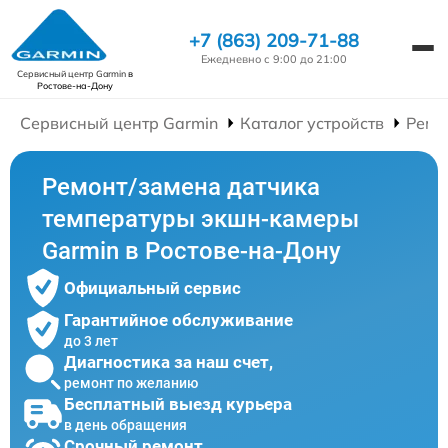
+7 (863) 209-71-88
Ежедневно с 9:00 до 21:00
Сервисный центр Garmin
в
Ростове-на-Дону
Сервисный центр Garmin
Каталог устройств
Ремо
Ремонт/замена датчика
температуры экшн-камеры
Garmin в Ростове-на-Дону
Официальный сервис
Гарантийное обслуживание
до 3 лет
Диагностика за наш счет,
ремонт по желанию
Бесплатный выезд курьера
в день обращения
Срочный ремонт